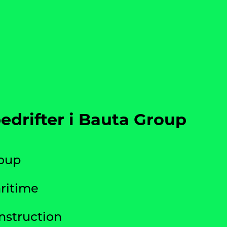
bedrifter i Bauta Group
oup
ritime
nstruction