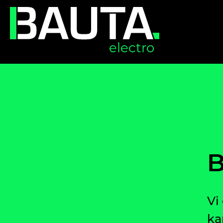
electro
B
Vi
ka