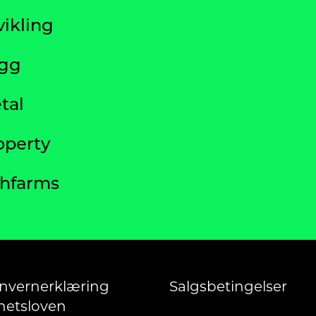
vikling
ygg
tal
operty
shfarms
nvernerklæring
Salgsbetingelser
etsloven