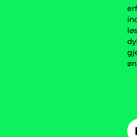
er
in
lø
dy
gj
øn