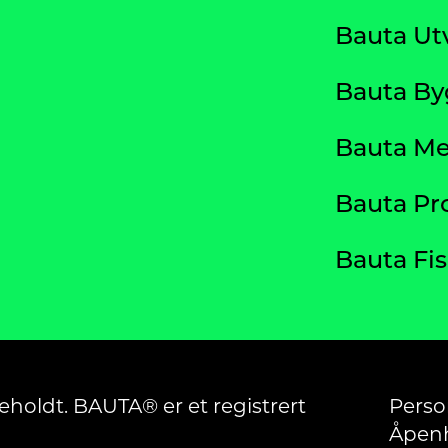
Bauta Ut
Bauta B
Bauta Me
Bauta Pr
Bauta Fi
eholdt. BAUTA® er et registrert
Perso
Åpenh