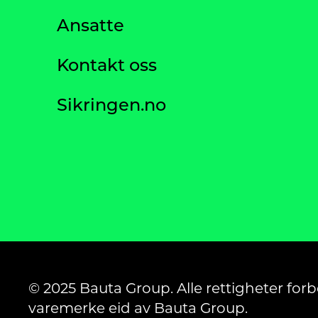
Ansatte
Kontakt oss
Sikringen.no
© 2025 Bauta Group. Alle rettigheter forb
varemerke eid av Bauta Group.